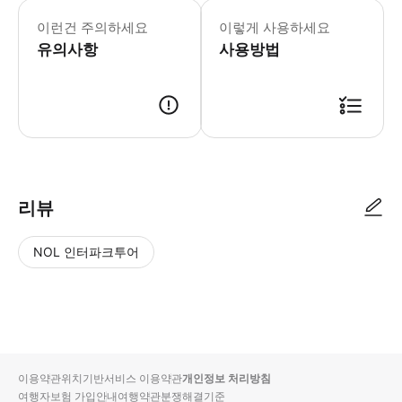
▶ 주의사항 - 👶 아동 이용 안내 아
이런건 주의하세요
이렇게 사용하세요
유의사항
사용방법
리뷰
NOL 인터파크투어
NOL
별
사
에서
점
진/
작성
높
동
된
은
영
리뷰
순
상
이용약관
위치기반서비스 이용약관
개인정보 처리방침
입니
여행자보험 가입안내
여행약관
분쟁해결기준
다.