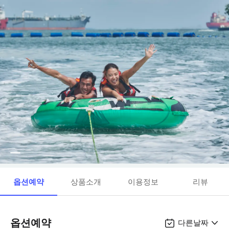
옵션예약
상품소개
이용정보
리뷰
옵션예약
다른날짜