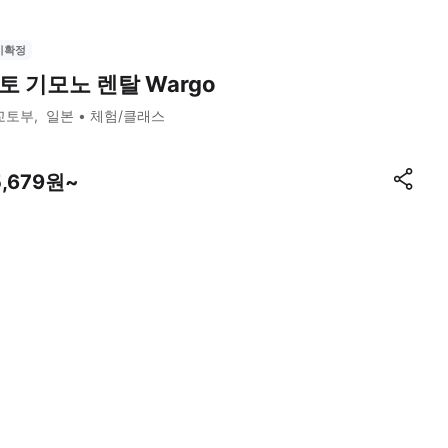
시확정
토 기모노 렌탈 Wargo
교토부
일본
체험/클래스
5,679원~