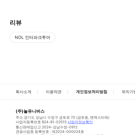
리뷰
NOL 인터파크투어
NOL
에서 작성된 리뷰 입니다.
별점 높은순
별점 높은순
회사소개
이용약관
개인정보처리방침
위치기
(주)놀유니버스
주소
경기도 성남시 수정구 금토로 70 (금토동, 텐엑스타워)
사업자등록번호
824-81-02515
사업자정보확인
통신판매업신고
2024-성남수정-0912
관광사업증 등록번호 : 제2024-000024호