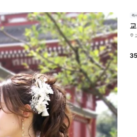
즉
교
3