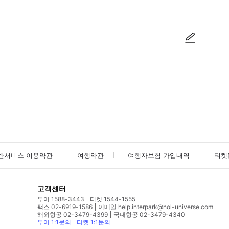
사진/동영상
사진/동영상
반서비스 이용약관
여행약관
여행자보험 가입내역
티켓
고객센터
투어 1588-3443
티켓 1544-1555
팩스 02-6919-1586
이메일 help.interpark@nol-universe.com
해외항공 02-3479-4399
국내항공 02-3479-4340
투어 1:1문의
티켓 1:1문의