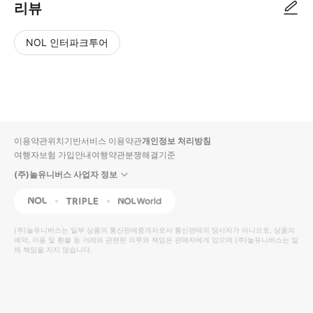
리뷰
NOL 인터파크투어
NOL
별
사
에서
점
진/
작성
높
동
된
은
영
리뷰
순
상
이용약관
위치기반서비스 이용약관
개인정보 처리방침
입니
여행자보험 가입안내
여행약관
분쟁해결기준
다.
(주)놀유니버스 사업자 정보
별
사
NOL
Triple
Interpark Global
점
진/
높
동
(주)놀유니버스
는 일부 상품의 통신판매중개자로서 통신판매의 당사자가 아니므로, 상품의
예약, 이용 및 환불 등 거래와 관련된 의무와 책임은 판매자에게 있으며
은
영
(주)놀유니버스
는 일
체 책임을 지지 않습니다.
순
상