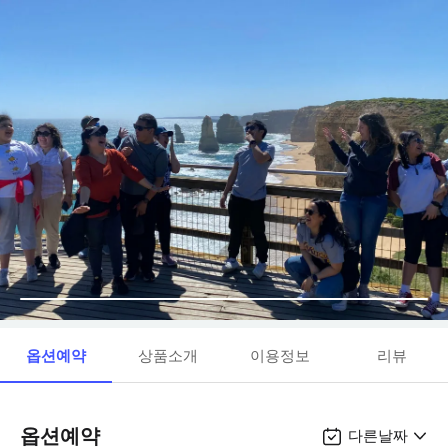
옵션예약
상품소개
이용정보
리뷰
옵션예약
다른날짜