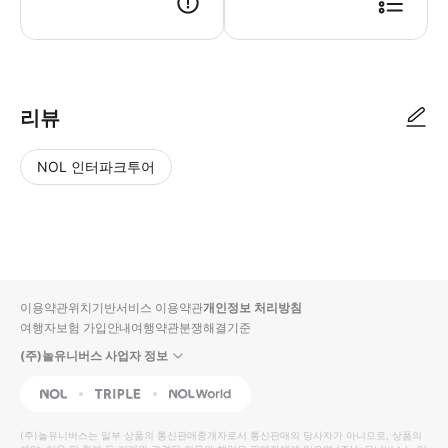
리뷰
NOL 인터파크투어
NOL
별
사
에서
점
진/
작성
높
동
된
은
영
리뷰
순
상
이용약관
위치기반서비스 이용약관
개인정보 처리방침
입니
여행자보험 가입안내
여행약관
분쟁해결기준
다.
(주)놀유니버스 사업자 정보
별
사
NOL
Triple
Interpark Global
점
진/
높
동
(주)놀유니버스
는 일부 상품의 통신판매중개자로서 통신판매의 당사자가 아니므로, 상품의