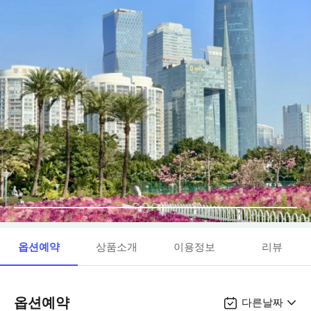
옵션예약
상품소개
이용정보
리뷰
옵션예약
다른날짜