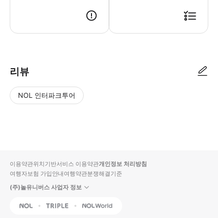
● 예약접수 후 확정이 되면 이용가능합니다. ● 바우처에 안내된 사용 방법
리뷰
NOL 인터파크투어
NOL
별
사
에서
점
진/
작성
높
동
된
은
영
리뷰
순
상
이용약관
위치기반서비스 이용약관
개인정보 처리방침
입니
여행자보험 가입안내
여행약관
분쟁해결기준
다.
(주)놀유니버스 사업자 정보
별
사
NOL
Triple
Interpark Global
점
진/