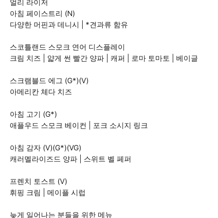
얼리 라이저
아침 페이스트리 (N)
다양한 머핀과 데니시 | *견과류 함유
스코틀랜드 스모크 연어 디스플레이
크림 치즈 | 얇게 썬 빨간 양파 | 캐퍼 | 로마 토마토 | 베이글
스크램블드 에그 (G*)(V)
아메리칸 체다 치즈
아침 고기 (G*)
애플우드 스모크 베이컨 | 포크 소시지 링크
아침 감자 (V)(G*)(VG)
캐러멜라이즈드 양파 | 스위트 벨 페퍼
프렌치 토스트 (V)
휘핑 크림 | 메이플 시럽
늦게 일어나는 분들을 위한 메뉴