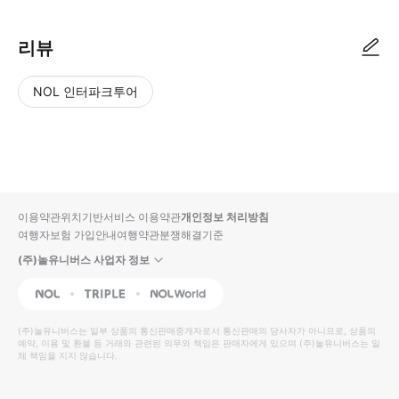
리뷰
NOL 인터파크투어
NOL
별
사
에서
점
진/
작성
높
동
된
은
영
리뷰
순
상
이용약관
위치기반서비스 이용약관
개인정보 처리방침
입니
여행자보험 가입안내
여행약관
분쟁해결기준
다.
(주)놀유니버스 사업자 정보
별
사
NOL
Triple
Interpark Global
점
진/
높
동
(주)놀유니버스
는 일부 상품의 통신판매중개자로서 통신판매의 당사자가 아니므로, 상품의
예약, 이용 및 환불 등 거래와 관련된 의무와 책임은 판매자에게 있으며
은
영
(주)놀유니버스
는 일
체 책임을 지지 않습니다.
순
상