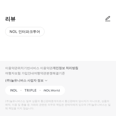
리뷰
NOL 인터파크투어
NOL
별
사
에서
점
진/
작성
높
동
된
은
영
리뷰
순
상
이용약관
위치기반서비스 이용약관
개인정보 처리방침
입니
여행자보험 가입안내
여행약관
분쟁해결기준
다.
(주)놀유니버스 사업자 정보
별
사
NOL
Triple
Interpark Global
점
진/
높
동
(주)놀유니버스
는 일부 상품의 통신판매중개자로서 통신판매의 당사자가 아니므로, 상품의
예약, 이용 및 환불 등 거래와 관련된 의무와 책임은 판매자에게 있으며
은
영
(주)놀유니버스
는 일
체 책임을 지지 않습니다.
순
상