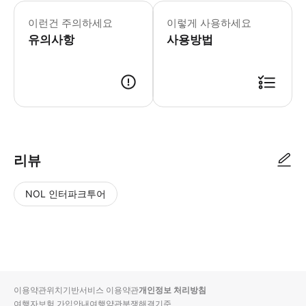
투어는 단독 차량으로 진행되며, 예약하
이런건 주의하세요
이렇게 사용하세요
유의사항
사용방법
카카오톡 실시간 상담을 통해 원하는 날짜와 인원을 전달해 주세요. 상담 후
리뷰
NOL 인터파크투어
NOL
별
사
에서
점
진/
작성
높
동
된
은
영
리뷰
순
상
이용약관
위치기반서비스 이용약관
개인정보 처리방침
입니
여행자보험 가입안내
여행약관
분쟁해결기준