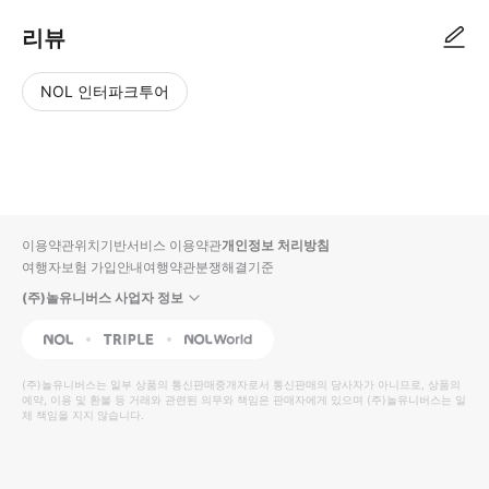
리뷰
NOL 인터파크투어
NOL
별
사
에서
점
진/
작성
높
동
된
은
영
리뷰
순
상
이용약관
위치기반서비스 이용약관
개인정보 처리방침
입니
여행자보험 가입안내
여행약관
분쟁해결기준
다.
(주)놀유니버스 사업자 정보
별
사
NOL
Triple
Interpark Global
점
진/
높
동
(주)놀유니버스
는 일부 상품의 통신판매중개자로서 통신판매의 당사자가 아니므로, 상품의
예약, 이용 및 환불 등 거래와 관련된 의무와 책임은 판매자에게 있으며
은
영
(주)놀유니버스
는 일
체 책임을 지지 않습니다.
순
상