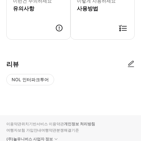
이런건 주의하세요
이렇게 사용하세요
유의사항
사용방법
리뷰
NOL 인터파크투어
NOL
별
사
에서
점
진/
작성
높
동
된
은
영
리뷰
순
상
이용약관
위치기반서비스 이용약관
개인정보 처리방침
입니
여행자보험 가입안내
여행약관
분쟁해결기준
다.
(주)놀유니버스 사업자 정보