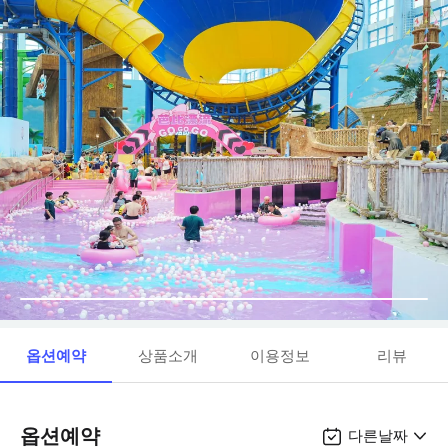
옵션예약
상품소개
이용정보
리뷰
옵션예약
다른날짜