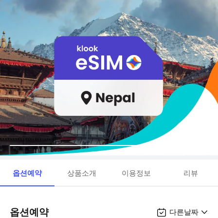
옵션예약
상품소개
이용정보
리뷰
옵션예약
다른날짜