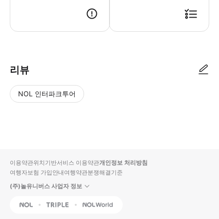
- 각 옵션의 이용 기간을 확인 후 구매 부탁드립니다. - 구매 후에 정해
리뷰
NOL 인터파크투어
NOL
별
사
에서
점
진/
작성
높
동
된
은
영
리뷰
순
상
이용약관
위치기반서비스 이용약관
개인정보 처리방침
입니
여행자보험 가입안내
여행약관
분쟁해결기준
다.
(주)놀유니버스 사업자 정보
별
사
NOL
Triple
Interpark Global
점
진/