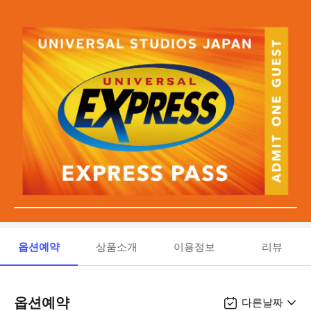
옵션예약
상품소개
이용정보
리뷰
옵션예약
다른날짜