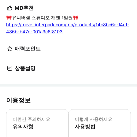
MD추천
🎀유니버셜 스튜디오 재팬 1일권🎀
https://travel.interpark.com/tna/products/14c8bc6e-f4ef-
486b-b47c-001a9c6f8103
매력포인트
상품설명
이용정보
[소아 구매 관련] 놀이기구마다 신장 
[유의 사항] - 1인당 1장의 티켓이
이런건 주의하세요
이렇게 사용하세요
유의사항
사용방법