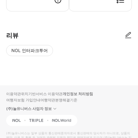
● 예약접수 후 확정이 되면 이용가능합니다. ● 바우처에 안내된 사용 방법
리뷰
NOL 인터파크투어
NOL
별
사
에서
점
진/
작성
높
동
된
은
영
리뷰
순
상
이용약관
위치기반서비스 이용약관
개인정보 처리방침
입니
여행자보험 가입안내
여행약관
분쟁해결기준
다.
(주)놀유니버스 사업자 정보
별
사
NOL
Triple
Interpark Global
점
진/
높
동
(주)놀유니버스
는 일부 상품의 통신판매중개자로서 통신판매의 당사자가 아니므로, 상품의
예약, 이용 및 환불 등 거래와 관련된 의무와 책임은 판매자에게 있으며
(주)놀유니버스
는 일