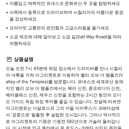
아름답고 매력적인 유네스코 문화유산 두 곳을 탐방하세요
서쪽에서 동쪽으로 드라이브하며 시칠리아의 아름다운 풍경
을 감상하세요
프라이빗 교통편의 편안함과 고급스러움을 즐기세요
소금 제조에 대해 알아보고 소금 길(Salt Way Road)을 따라
여행하세요
상품설명
오늘 오전 7시 45분에 픽업 장소에서 드라이버를 만나 시칠리
아 내륙을 거쳐 아그리젠토로 이동하여 밸리 오브 더 템플즈(V
alley of the Temples)를 방문합니다. 유네스코 세계유산 등재
지인 밸리 오브 더 템플즈에서는 헤라 신전, 콩코르디아 신전,
헤라클레스 신전, 제우스 신전을 포함하는 2시간 동안의 오디
오 가이드 독립 워킹 투어를 즐길 수 있습니다. 전설에 따르면
아그리젠토는 다달로스와 그의 아들 이카루스가 크레타섬에
서 ‘공중으로’ 탈출한 후 설립한 도시입니다. 그러나 역사적으
로 아그리젠토의 기원은 기원전 582년으로 거슬러 올라갑니
다. 이 시점에 인근 젤라에서 온 로도스-크레타 식민지 주민들