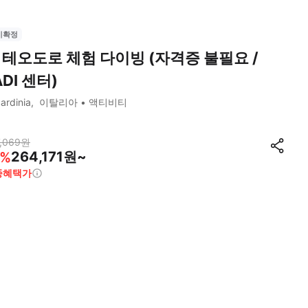
시확정
 테오도로 체험 다이빙 (자격증 불필요 /
ADI 센터)
ardinia
이탈리아
액티비티
,069
원
264,171원~
%
종혜택가