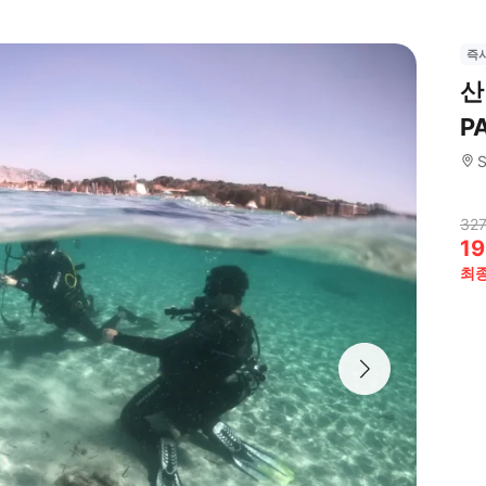
즉
산
P
S
327
19
최