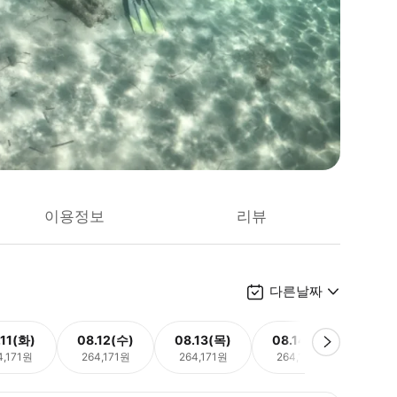
이용정보
리뷰
다른날짜
.11(화)
08.12(수)
08.13(목)
08.14(금)
08.
4,171원
264,171원
264,171원
264,171원
264