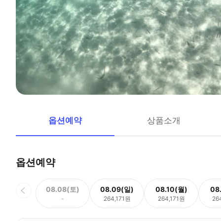
옵션예약
상품소개
옵션예약
08.08(토)
08.09(일)
08.10(월)
08
-
264,171원
264,171원
26