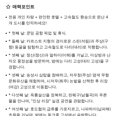
매력포인트
전용 개인 차량 + 편안한 호텔 + 고속철도 환승으로 윈난 4
개 도시를 만끽하세요!
* 첫째 날: 쿤밍 공항 픽업 및 휴식.
* 둘째 날: 카르스트 지형의 경이로운 스린(석림)과 주샹(구
향) 동굴을 탐험하고 고속철도로 다리(대리)로 직행합니다.
* 셋째 날: 창산(창산)과 얼하이(이해)를 거닐고, 이상방과 난
자오 풍정섬을 방문하며, 밤에는 다리 고성(대리 고성)을 구
경합니다.
* 넷째 날: 숭성사 삼탑을 참배하고, 저우청(주성) 염색 무형
문화유산을 체험하며, 시저우(희주) 논밭을 산책한 후 리장
(여강) 고성으로 이동합니다.
* 다섯째 날: 옥룡설산을 정복하고, 란웨구(남월곡)의 푸른
물을 만나며, "인상 리장" 실경 공연을 관람합니다.
* 여섯째 날: 호도협의 급류를 가로지르고, 나파하이(납파해)
초원을 거닐며, 밤에는 독크종 고성에서 숙박합니다.