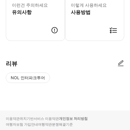
이런건 주의하세요
이렇게 사용하세요
유의사항
사용방법
리뷰
NOL 인터파크투어
NOL
별
사
에서
점
진/
작성
높
동
된
은
영
리뷰
순
상
이용약관
위치기반서비스 이용약관
개인정보 처리방침
입니
여행자보험 가입안내
여행약관
분쟁해결기준
다.