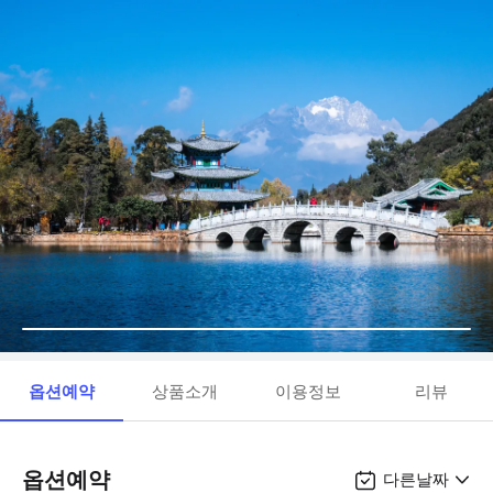
옵션예약
상품소개
이용정보
리뷰
옵션예약
다른날짜