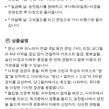
* 일곱째 날: 송찬림사를 참배하고, 푸다춰(보달초) 비경을
트레킹한 후 리장으로 돌아옵니다.
* 여덟째 날: 고속철도를 타고 쿤밍으로 가서 비행기로 돌아
갑니다.
상품설명
* 윈난 서부 파노라마 연결: 8일 동안 쿤밍, 다리, 리장, 샹그릴
라 4대 지역을 끊김 없이 연결하여 카르스트 절경, 풍화설월,
설산 비경과 티베트 풍정을 한 번에 경험하고 왕복 이동의 번
거로움을 피할 수 있습니다.
* 다차원 경관의 충돌: 하루 만에 스린과 주샹의 카르스트 "쌍
절"을 만끽하고, 다리에서는 "창산 + 얼하이 + 고성"의 3차원
경치를 감상하며, 샹그릴라에서는 호도협, 나파하이, 푸다춰
등 다양한 기이한 경관을 융합합니다.
* 몰입형 인문학 체험: 저우청에서 염색을 배우고, 시저우에서
바바를 맛보고, 독크종에서 경통을 돌리고, 송찬림사에서 경전
을 들으며 바이족 문화부터 티베트 신앙까지, 단순한 관람을