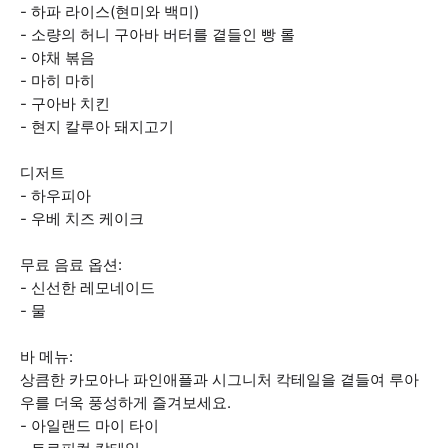
- 하파 라이스(현미와 백미)
- 소량의 허니 구아바 버터를 곁들인 빵 롤
- 야채 볶음
- 마히 마히
- 구아바 치킨
- 현지 칼루아 돼지고기
디저트
- 하우피아
- 우베 치즈 케이크
무료 음료 옵션:
- 신선한 레모네이드
- 물
바 메뉴:
상큼한 카모아나 파인애플과 시그니처 칵테일을 곁들여 루아
우를 더욱 풍성하게 즐겨보세요.
- 아일랜드 마이 타이