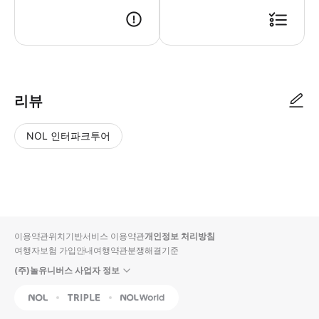
● 예약접수 후 확정이 되면 이용가능합니다. ● 바우처에 안내된 사용 방법
리뷰
NOL 인터파크투어
NOL
별
사
에서
점
진/
작성
높
동
된
은
영
리뷰
순
상
이용약관
위치기반서비스 이용약관
개인정보 처리방침
입니
여행자보험 가입안내
여행약관
분쟁해결기준
다.
(주)놀유니버스 사업자 정보
별
사
NOL
Triple
Interpark Global
점
진/