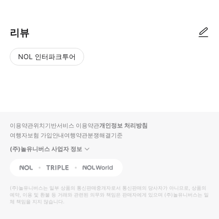
리뷰
NOL 인터파크투어
NOL
별
사
에서
점
진/
작성
높
동
된
은
영
리뷰
순
상
이용약관
위치기반서비스 이용약관
개인정보 처리방침
입니
여행자보험 가입안내
여행약관
분쟁해결기준
다.
(주)놀유니버스 사업자 정보
별
사
NOL
Triple
Interpark Global
점
진/
높
동
(주)놀유니버스
는 일부 상품의 통신판매중개자로서 통신판매의 당사자가 아니므로, 상품의
예약, 이용 및 환불 등 거래와 관련된 의무와 책임은 판매자에게 있으며
은
영
(주)놀유니버스
는 일
체 책임을 지지 않습니다.
순
상