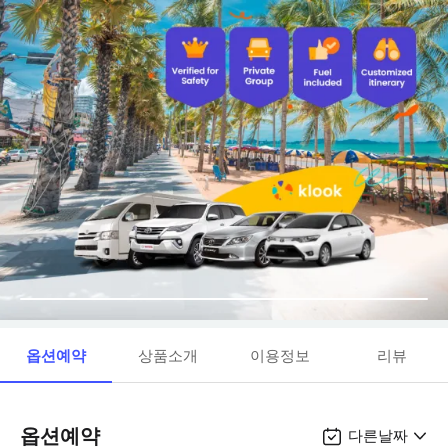
옵션예약
상품소개
이용정보
리뷰
옵션예약
다른날짜