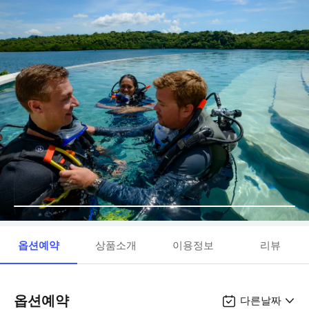
옵션예약
상품소개
이용정보
리뷰
옵션예약
다른날짜