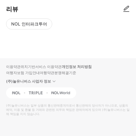
리뷰
NOL 인터파크투어
NOL
별
사
에서
점
진/
작성
높
동
된
은
영
리뷰
순
상
이용약관
위치기반서비스 이용약관
개인정보 처리방침
입니
여행자보험 가입안내
여행약관
분쟁해결기준
다.
(주)놀유니버스 사업자 정보
별
사
NOL
Triple
Interpark Global
점
진/
높
동
(주)놀유니버스
는 일부 상품의 통신판매중개자로서 통신판매의 당사자가 아니므로, 상품의
예약, 이용 및 환불 등 거래와 관련된 의무와 책임은 판매자에게 있으며
은
영
(주)놀유니버스
는 일
체 책임을 지지 않습니다.
순
상