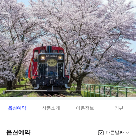
옵션예약
상품소개
이용정보
리뷰
옵션예약
다른날짜