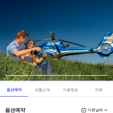
옵션예약
상품소개
이용정보
리뷰
옵션예약
다른날짜