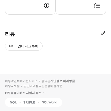
KT 포켓 와이파이 수령방법 [ STEP 1 ] 수령장소에 본인 신분증 / 예약 
리뷰
NOL 인터파크투어
NOL
별
사
에서
점
진/
작성
높
동
된
은
영
리뷰
순
상
이용약관
위치기반서비스 이용약관
개인정보 처리방침
입니
여행자보험 가입안내
여행약관
분쟁해결기준
다.
(주)놀유니버스 사업자 정보
별
사
NOL
Triple
Interpark Global
점
진/