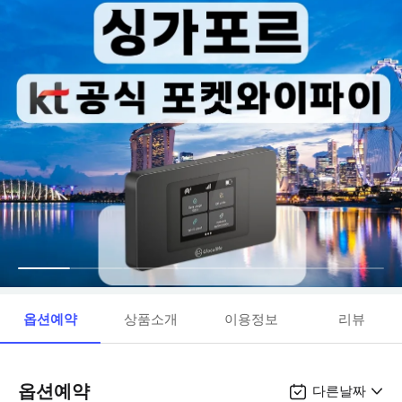
옵션예약
상품소개
이용정보
리뷰
옵션예약
다른날짜