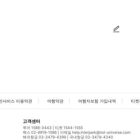
방법을 확인한 후 이용해 주시기 바랍니다. ● 48시간 이내에 바우처를 받지 
사진/동영상
사진/동영상
반서비스 이용약관
여행약관
여행자보험 가입내역
티켓
고객센터
투어 1588-3443
티켓 1544-1555
팩스 02-6919-1586
이메일 help.interpark@nol-universe.com
해외항공 02-3479-4399
국내항공 02-3479-4340