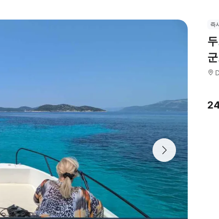
즉
두
군
D
2