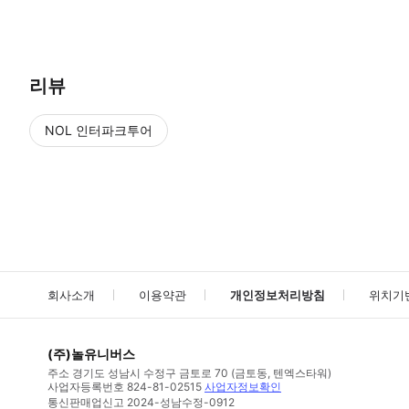
● 예약접수 후 확정이 되면 이용가능합니다. ● 바우처에 안내된 사용 
리뷰
NOL 인터파크투어
NOL
에서 작성된 리뷰 입니다.
별점 높은순
별점 높은순
회사소개
이용약관
개인정보처리방침
위치기
(주)놀유니버스
주소
경기도 성남시 수정구 금토로 70 (금토동, 텐엑스타워)
사업자등록번호
824-81-02515
사업자정보확인
통신판매업신고
2024-성남수정-0912