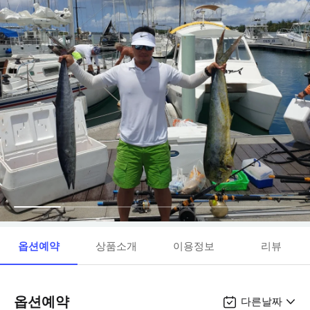
옵션예약
상품소개
이용정보
리뷰
옵션예약
다른날짜