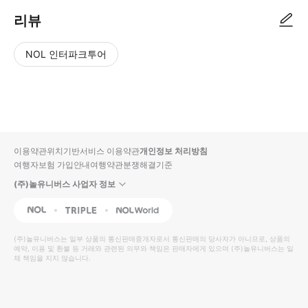
리뷰
NOL 인터파크투어
NOL
별
사
에서
점
진/
작성
높
동
된
은
영
리뷰
순
상
이용약관
위치기반서비스 이용약관
개인정보 처리방침
입니
여행자보험 가입안내
여행약관
분쟁해결기준
다.
(주)놀유니버스 사업자 정보
별
사
NOL
Triple
Interpark Global
점
진/
높
동
(주)놀유니버스
는 일부 상품의 통신판매중개자로서 통신판매의 당사자가 아니므로, 상품의
예약, 이용 및 환불 등 거래와 관련된 의무와 책임은 판매자에게 있으며
은
영
(주)놀유니버스
는 일
체 책임을 지지 않습니다.
순
상