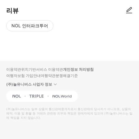
리뷰
NOL 인터파크투어
NOL
별
사
에서
점
진/
작성
높
동
된
은
영
리뷰
순
상
이용약관
위치기반서비스 이용약관
개인정보 처리방침
입니
여행자보험 가입안내
여행약관
분쟁해결기준
다.
(주)놀유니버스 사업자 정보
별
사
NOL
Triple
Interpark Global
점
진/
높
동
(주)놀유니버스
는 일부 상품의 통신판매중개자로서 통신판매의 당사자가 아니므로, 상품의
예약, 이용 및 환불 등 거래와 관련된 의무와 책임은 판매자에게 있으며
은
영
(주)놀유니버스
는 일
체 책임을 지지 않습니다.
순
상