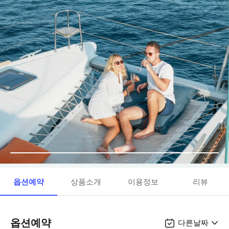
옵션예약
상품소개
이용정보
리뷰
옵션예약
다른날짜