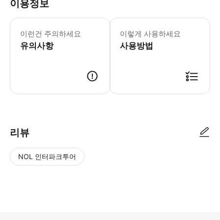
이용정보
선박은 사전 통보 없이 변경될 수 있습
- 객실 유형 * 메가 / 메가 B- 혼
이런건 주의하세요
이렇게 사용하세요
- 수하물 정보 * 수하물 중량 제한: 
유의사항
- 이용요건 * 영유아(만 2세 미만 및
사용방법
- 추가정보 * 유모차 및 휠체어 수용이
- 예약 조건 및 유의사항 * 모든 탑승
- 바우처 유효기간 * 바우처는 지정된
리뷰
NOL 인터파크투어
NOL
별
사
에서
점
진/
작성
높
동
된
은
영
리뷰