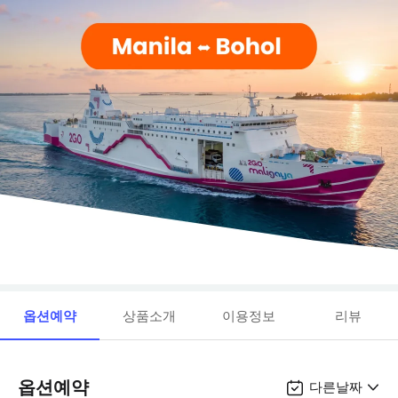
옵션예약
상품소개
이용정보
리뷰
옵션예약
다른날짜