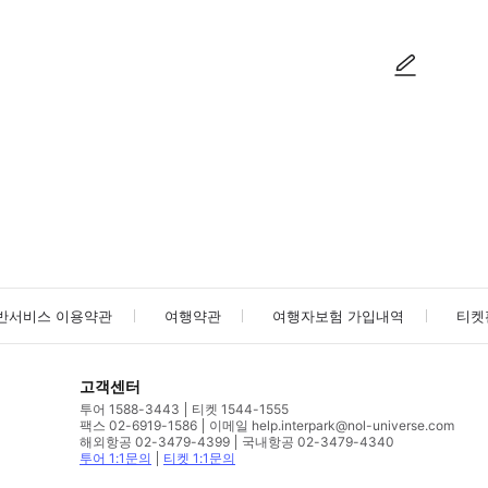
사진/동영상
사진/동영상
반서비스 이용약관
여행약관
여행자보험 가입내역
티켓
고객센터
투어 1588-3443
티켓 1544-1555
팩스 02-6919-1586
이메일 help.interpark@nol-universe.com
해외항공 02-3479-4399
국내항공 02-3479-4340
투어 1:1문의
티켓 1:1문의