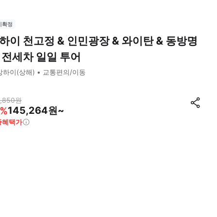
시확정
하이 천고정 & 인민광장 & 와이탄 & 동방명
 전세차 일일 투어
상하이(상해)
교통편의/이동
,850
원
145,264원~
%
종혜택가