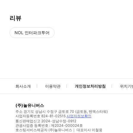
리뷰
NOL 인터파크투어
NOL
에서 작성된 리뷰 입니다.
별점 높은순
별점 높은순
회사소개
이용약관
개인정보처리방침
위치기
(주)놀유니버스
주소
경기도 성남시 수정구 금토로 70 (금토동, 텐엑스타워)
사업자등록번호
824-81-02515
사업자정보확인
통신판매업신고
2024-성남수정-0912
관광사업증 등록번호 : 제2024-000024호
호스팅서비스제공자 (주)놀유니버스｜ 대표이사 이철웅