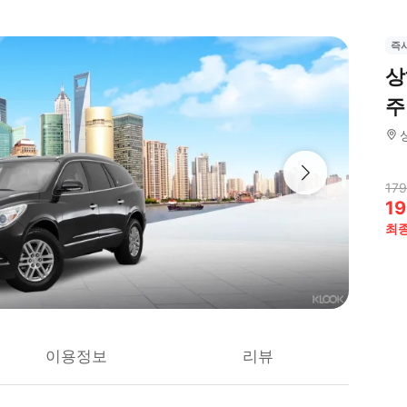
즉
상
주
179
19
최
이용정보
리뷰