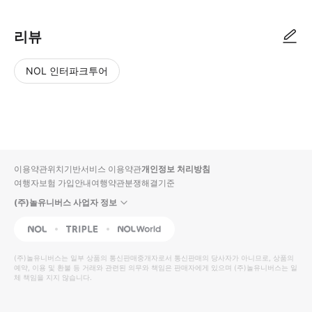
리뷰
NOL 인터파크투어
NOL
별
사
에서
점
진/
작성
높
동
된
은
영
리뷰
순
상
이용약관
위치기반서비스 이용약관
개인정보 처리방침
입니
여행자보험 가입안내
여행약관
분쟁해결기준
다.
(주)놀유니버스 사업자 정보
별
사
NOL
Triple
Interpark Global
점
진/
높
동
(주)놀유니버스
는 일부 상품의 통신판매중개자로서 통신판매의 당사자가 아니므로, 상품의
예약, 이용 및 환불 등 거래와 관련된 의무와 책임은 판매자에게 있으며
은
영
(주)놀유니버스
는 일
체 책임을 지지 않습니다.
순
상