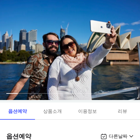
옵션예약
상품소개
이용정보
리뷰
옵션예약
다른날짜