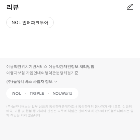
리뷰
NOL 인터파크투어
NOL
별
사
에서
점
진/
작성
높
동
된
은
영
리뷰
순
상
이용약관
위치기반서비스 이용약관
개인정보 처리방침
입니
여행자보험 가입안내
여행약관
분쟁해결기준
다.
(주)놀유니버스 사업자 정보
별
사
NOL
Triple
Interpark Global
점
진/
높
동
(주)놀유니버스
는 일부 상품의 통신판매중개자로서 통신판매의 당사자가 아니므로, 상품의
예약, 이용 및 환불 등 거래와 관련된 의무와 책임은 판매자에게 있으며
은
영
(주)놀유니버스
는 일
체 책임을 지지 않습니다.
순
상