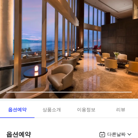
옵션예약
상품소개
이용정보
리뷰
옵션예약
다른날짜