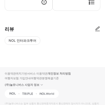
- 이용 안내 - 지점명 & 주소 * 콘래드 마닐라의 C 라운지 * 주소: C 라운지
리뷰
NOL 인터파크투어
NOL
별
사
에서
점
진/
작성
높
동
된
은
영
리뷰
순
상
이용약관
위치기반서비스 이용약관
개인정보 처리방침
입니
여행자보험 가입안내
여행약관
분쟁해결기준
다.
(주)놀유니버스 사업자 정보
별
사
NOL
Triple
Interpark Global
점
진/
높
동
(주)놀유니버스
는 일부 상품의 통신판매중개자로서 통신판매의 당사자가 아니므로, 상품의