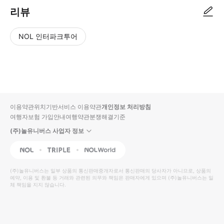
리뷰
NOL 인터파크투어
NOL
별
사
에서
점
진/
작성
높
동
된
은
영
리뷰
순
상
이용약관
위치기반서비스 이용약관
개인정보 처리방침
입니
여행자보험 가입안내
여행약관
분쟁해결기준
다.
(주)놀유니버스 사업자 정보
별
사
NOL
Triple
Interpark Global
점
진/
높
동
(주)놀유니버스
는 일부 상품의 통신판매중개자로서 통신판매의 당사자가 아니므로, 상품의
예약, 이용 및 환불 등 거래와 관련된 의무와 책임은 판매자에게 있으며
은
영
(주)놀유니버스
는 일
체 책임을 지지 않습니다.
순
상