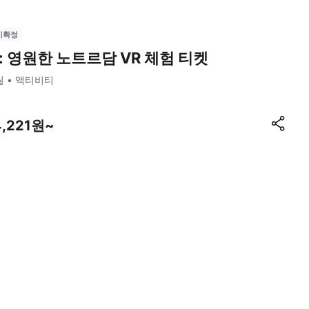
시확정
: 영원한 노트르담 VR 체험 티켓
릴
액티비티
4,221원~