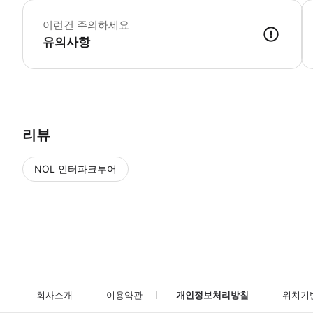
▶
이런건 주의하세요
유의사항
▶ 사용방법 리셉션의 직원에게 모바일 바우처를 보여주세요.
리뷰
NOL 인터파크투어
NOL
에서 작성된 리뷰 입니다.
별점 높은순
별점 높은순
회사소개
이용약관
개인정보처리방침
위치기