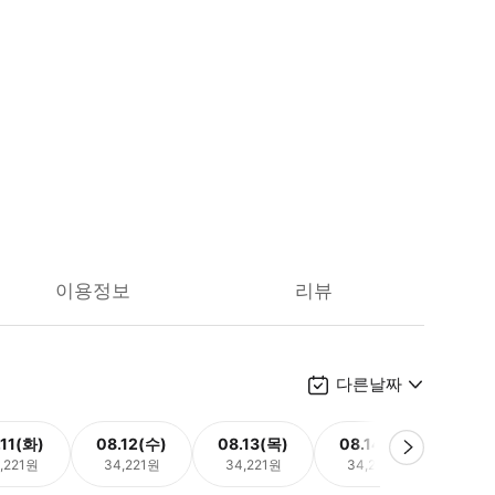
이용정보
리뷰
다른날짜
.11(화)
08.12(수)
08.13(목)
08.14(금)
08.
,221원
34,221원
34,221원
34,221원
34,