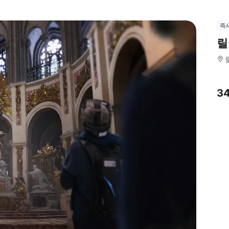
즉
릴
3