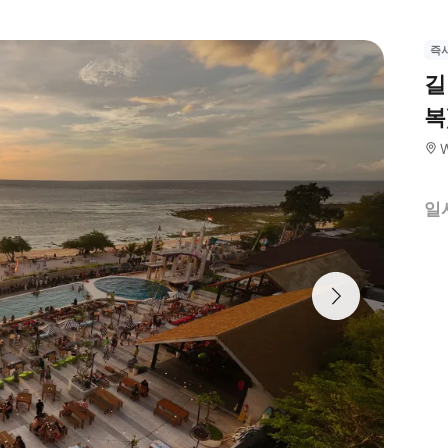
즉
길
복
W
일