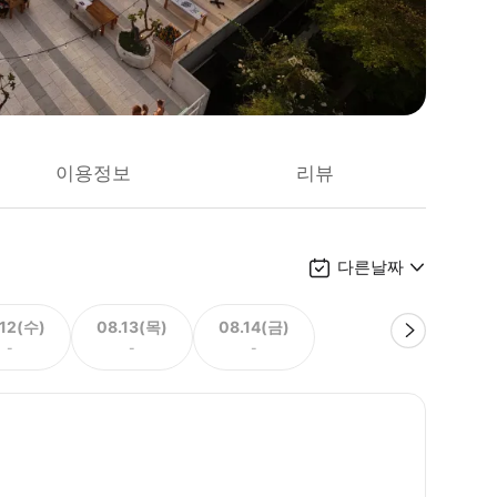
이용정보
리뷰
다른날짜
.12(수)
08.13(목)
08.14(금)
-
-
-