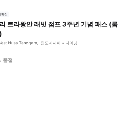
시확정
리 트라왕안 래빗 점프 3주년 기념 패스 (롬
)
est Nusa Tenggara
인도네시아
다이닝
시품절