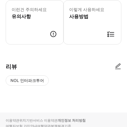
이런건 주의하세요
이렇게 사용하세요
유의사항
사용방법
리뷰
NOL 인터파크투어
NOL
별
사
에서
점
진/
작성
높
동
된
은
영
리뷰
순
상
이용약관
위치기반서비스 이용약관
개인정보 처리방침
입니
여행자보험 가입안내
여행약관
분쟁해결기준