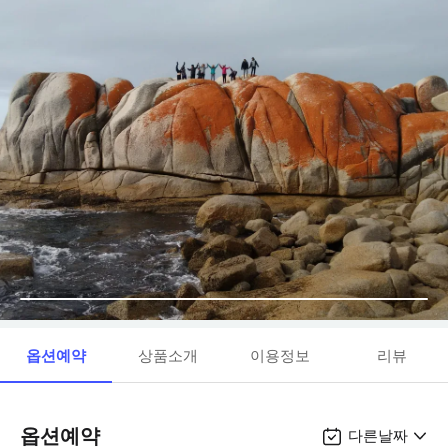
옵션예약
상품소개
이용정보
리뷰
옵션예약
다른날짜