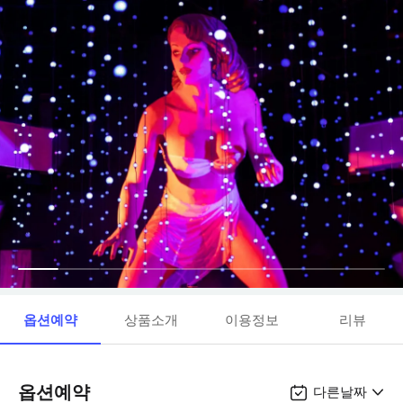
옵션예약
상품소개
이용정보
리뷰
옵션예약
다른날짜