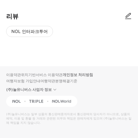
리뷰
NOL 인터파크투어
NOL
별
사
에서
점
진/
작성
높
동
된
은
영
리뷰
순
상
이용약관
위치기반서비스 이용약관
개인정보 처리방침
입니
여행자보험 가입안내
여행약관
분쟁해결기준
다.
(주)놀유니버스 사업자 정보
별
사
NOL
Triple
Interpark Global
점
진/
높
동
(주)놀유니버스
는 일부 상품의 통신판매중개자로서 통신판매의 당사자가 아니므로, 상품의
예약, 이용 및 환불 등 거래와 관련된 의무와 책임은 판매자에게 있으며
은
영
(주)놀유니버스
는 일
체 책임을 지지 않습니다.
순
상