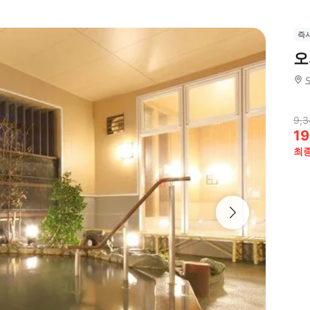
즉
오
9,3
19
최