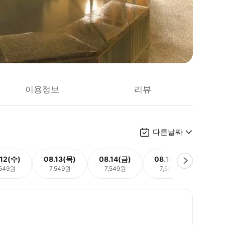
이용정보
리뷰
다른날짜
.12(수)
08.13(목)
08.14(금)
08.15(토)
08.
,549원
7,549원
7,549원
7,549원
7,