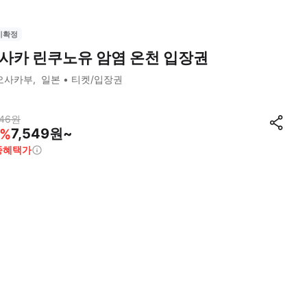
시확정
사카 린쿠노유 암염 온천 입장권
오사카부
일본
티켓/입장권
46
원
7,549원~
%
종혜택가