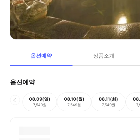
옵션예약
상품소개
옵션예약
08.09(일)
08.10(월)
08.11(화)
08
7,549원
7,549원
7,549원
7