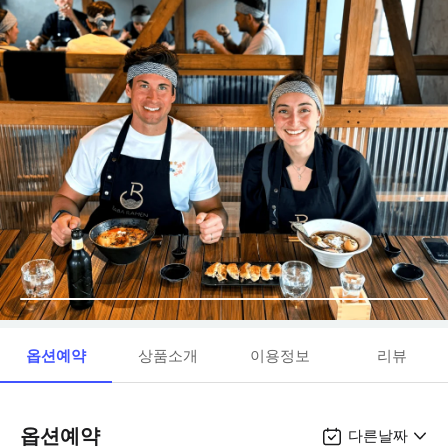
옵션예약
상품소개
이용정보
리뷰
옵션예약
다른날짜