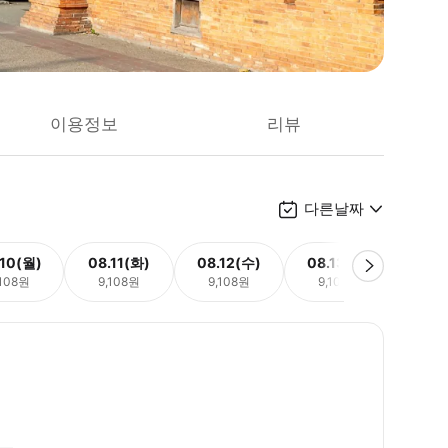
이용정보
리뷰
다른날짜
.10(월)
08.11(화)
08.12(수)
08.13(목)
08.
,108원
9,108원
9,108원
9,108원
9,