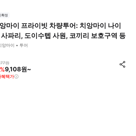
시확정
앙마이 프라이빗 차량투어: 치앙마이 나이
 사파리, 도이수텝 사원, 코끼리 보호구역 등
치앙마이
투어
277
원
9,108원~
%
종혜택가