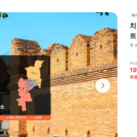
즉
치
트
11,
19
최