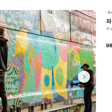
즉
파
9