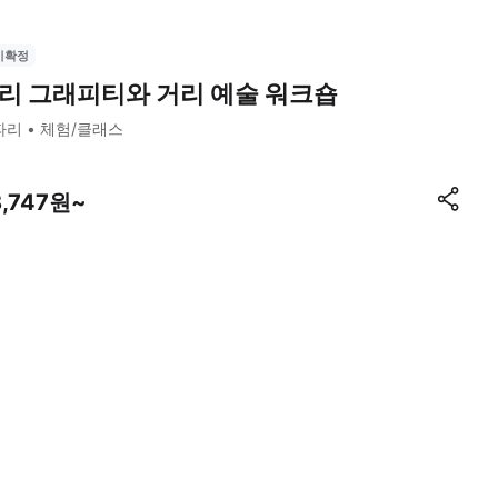
시확정
리 그래피티와 거리 예술 워크숍
파리
체험/클래스
8,747원~