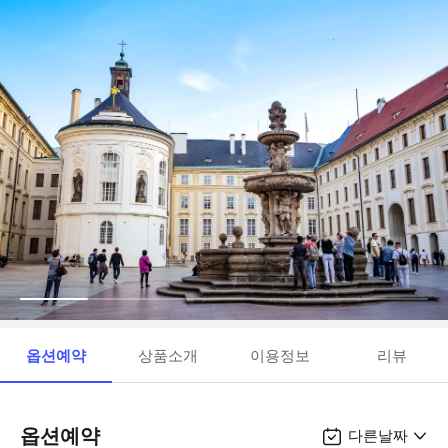
옵션예약
상품소개
이용정보
리뷰
옵션예약
다른날짜