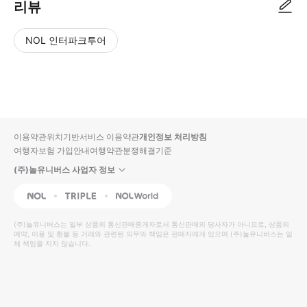
리뷰
NOL 인터파크투어
NOL
별
사
에서
점
진/
작성
높
동
된
은
영
리뷰
순
상
이용약관
위치기반서비스 이용약관
개인정보 처리방침
입니
여행자보험 가입안내
여행약관
분쟁해결기준
다.
(주)놀유니버스 사업자 정보
별
사
NOL
Triple
Interpark Global
점
진/
높
동
(주)놀유니버스
는 일부 상품의 통신판매중개자로서 통신판매의 당사자가 아니므로, 상품의
예약, 이용 및 환불 등 거래와 관련된 의무와 책임은 판매자에게 있으며
은
영
(주)놀유니버스
는 일
체 책임을 지지 않습니다.
순
상