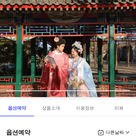
옵션예약
상품소개
이용정보
리뷰
옵션예약
다른날짜