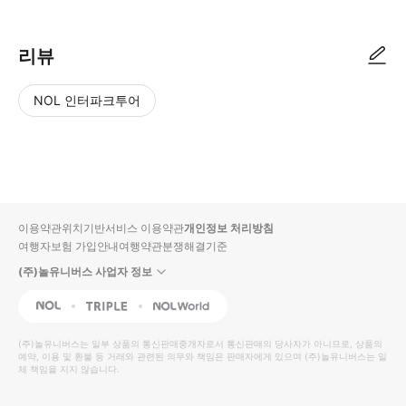
리뷰
NOL 인터파크투어
NOL
별
사
에서
점
진/
작성
높
동
된
은
영
리뷰
순
상
이용약관
위치기반서비스 이용약관
개인정보 처리방침
입니
여행자보험 가입안내
여행약관
분쟁해결기준
다.
(주)놀유니버스 사업자 정보
별
사
NOL
Triple
Interpark Global
점
진/
높
동
(주)놀유니버스
는 일부 상품의 통신판매중개자로서 통신판매의 당사자가 아니므로, 상품의
예약, 이용 및 환불 등 거래와 관련된 의무와 책임은 판매자에게 있으며
은
영
(주)놀유니버스
는 일
체 책임을 지지 않습니다.
순
상