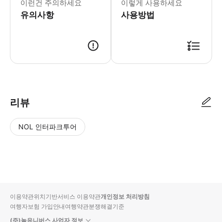
이런건 주의하세요
이렇게 사용하세요
유의사항
사용방법
리뷰
NOL 인터파크투어
NOL
별
사
에서
점
진/
작성
높
동
된
은
영
리뷰
순
상
이용약관
위치기반서비스 이용약관
개인정보 처리방침
입니
여행자보험 가입안내
여행약관
분쟁해결기준
다.
(주)놀유니버스 사업자 정보