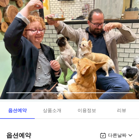
옵션예약
상품소개
이용정보
리뷰
옵션예약
다른날짜