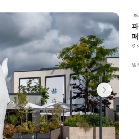
즉
파
패
일