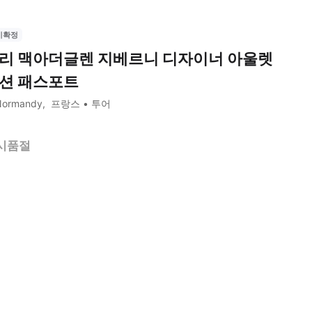
시확정
리 맥아더글렌 지베르니 디자이너 아울렛
션 패스포트
Normandy
프랑스
투어
시품절