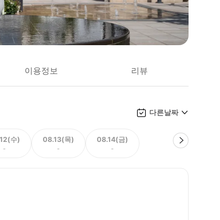
이용정보
리뷰
다른날짜
.12(수)
08.13(목)
08.14(금)
-
-
-