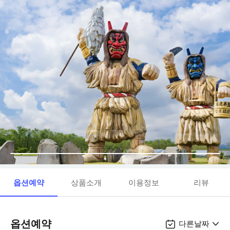
옵션예약
상품소개
이용정보
리뷰
옵션예약
다른날짜