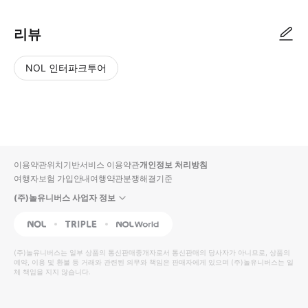
리뷰
NOL 인터파크투어
NOL
별
사
에서
점
진/
작성
높
동
된
은
영
리뷰
순
상
이용약관
위치기반서비스 이용약관
개인정보 처리방침
입니
여행자보험 가입안내
여행약관
분쟁해결기준
다.
(주)놀유니버스 사업자 정보
별
사
NOL
Triple
Interpark Global
점
진/
높
동
(주)놀유니버스
는 일부 상품의 통신판매중개자로서 통신판매의 당사자가 아니므로, 상품의
예약, 이용 및 환불 등 거래와 관련된 의무와 책임은 판매자에게 있으며
은
영
(주)놀유니버스
는 일
체 책임을 지지 않습니다.
순
상