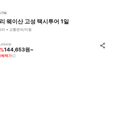
소가능
리 웨이산 고성 택시투어 1일
다리
교통편의/이동
,094
원
144,653원~
%
종혜택가