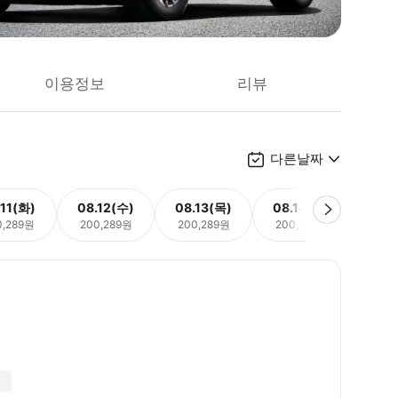
이용정보
리뷰
다른날짜
.11(화)
08.12(수)
08.13(목)
08.14(금)
08.
0,289원
200,289원
200,289원
200,289원
200