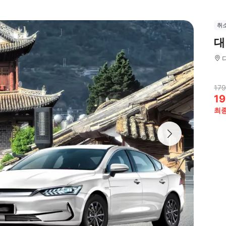
취
대
179
19
최