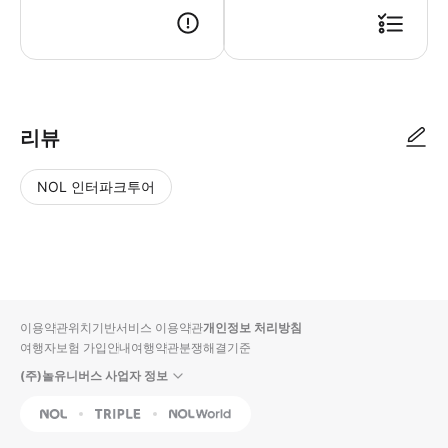
● 예약접수 후 확정이 되면 이용가능합니다. ● 바우처에 안내된 사용 방법
리뷰
NOL 인터파크투어
NOL
별
사
에서
점
진/
작성
높
동
된
은
영
리뷰
순
상
이용약관
위치기반서비스 이용약관
개인정보 처리방침
입니
여행자보험 가입안내
여행약관
분쟁해결기준
다.
(주)놀유니버스 사업자 정보
별
사
NOL
Triple
Interpark Global
점
진/