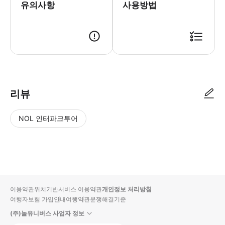
유의사항
사용방법
● 예약접수 후 확정이 되면 이용가능합니다. ● 바우처에 안내된 사용 방법
리뷰
NOL 인터파크투어
NOL
별
사
에서
점
진/
작성
높
동
된
은
영
리뷰
순
상
이용약관
위치기반서비스 이용약관
개인정보 처리방침
입니
여행자보험 가입안내
여행약관
분쟁해결기준
다.
(주)놀유니버스 사업자 정보