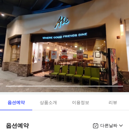
옵션예약
상품소개
이용정보
리뷰
옵션예약
다른날짜