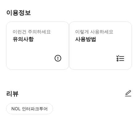
이용정보
* 소요시간 : 180분 (옵션에 따라 소
이런건 주의하세요
이렇게 사용하세요
유의사항
사용방법
● 예약접수 후 확정이 되면 이용가능합니다. ● 바우처에 안내된 사용 방법
리뷰
NOL 인터파크투어
NOL
별
사
에서
점
진/
작성