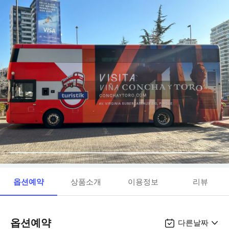
옵션예약
상품소개
이용정보
리뷰
옵션예약
다른날짜