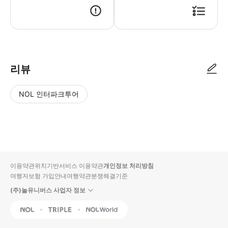
리뷰
NOL 인터파크투어
NOL
별
사
에서
점
진/
작성
높
동
된
은
영
리뷰
순
상
이용약관
위치기반서비스 이용약관
개인정보 처리방침
입니
여행자보험 가입안내
여행약관
분쟁해결기준
다.
(주)놀유니버스 사업자 정보
별
사
NOL
Triple
Interpark Global
점
진/